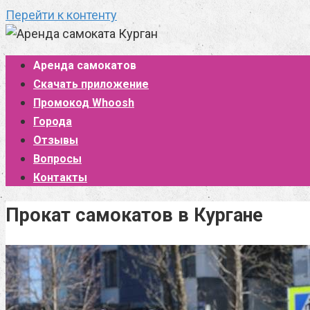
Перейти к контенту
Аренда самокатов
Скачать приложение
Промокод Whoosh
Города
Отзывы
Вопросы
Контакты
Прокат самокатов в Кургане